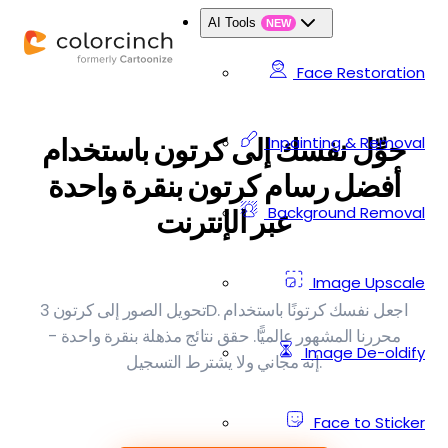
AI Tools
NEW
Face Restoration
حوِّل نفسك إلى كرتون باستخدام
Inpainting & Removal
أفضل رسام كرتون بنقرة واحدة
Background Removal
عبر الإنترنت
Image Upscale
تحويل الصور إلى كرتون 3D. اجعل نفسك كرتونًا باستخدام
محررنا المشهور عالميًّا. حقق نتائج مذهلة بنقرة واحدة -
Image De-oldify
إنه مجاني ولا يشترط التسجيل.
Face to Sticker